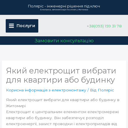
Перейти
Поляріс - інженерні рішення під ключ
до
Електрика, автоматизація та клімат у Житомирі
вмісту
Послуги
+38(093) 159 31 78
Замовити консультацію
Який електрощит вибрати
для квартири або будинку
Корисна інформація з електромонтажу
/ Від
Поляріс
Який електрощит вибрати для квартири або будинку в
Житомирі
Електрощит є центральним елементом електромережі
квартири або будинку. Він забезпечує розподіл
електроенергії, захист проводки і електроприладів від