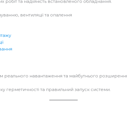
них робіт та надійність встановленого обладнання.
уванню, вентиляції та опалення
нтажу
ії
вання
ям реального навантаження та майбутнього розширення
ку герметичності та правильний запуск системи.