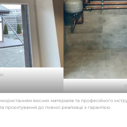
ія
икористанням якісних матеріалів та професійного інст
 та проєктування до повної реалізації з гарантією.