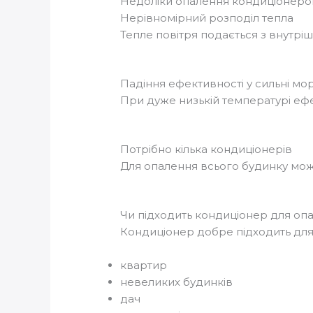
Недоліки опалення кондиціонер
Нерівномірний розподіл тепла
Тепле повітря подається з внутріш
Падіння ефективності у сильні мо
При дуже низькій температурі еф
Потрібно кілька кондиціонерів
Для опалення всього будинку мо
Чи підходить кондиціонер для оп
Кондиціонер добре підходить для
квартир
невеликих будинків
дач