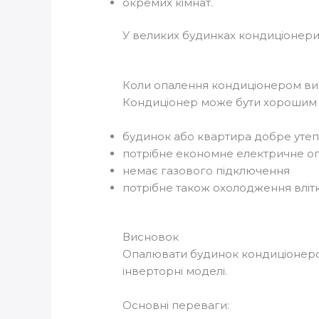
окремих кімнат.
У великих будинках кондиціонер
Коли опалення кондиціонером ви
Кондиціонер може бути хорошим 
будинок або квартира добре утеп
потрібне економне електричне о
немає газового підключення
потрібне також охолодження влітк
Висновок
Опалювати будинок кондиціоне
інверторні моделі.
Основні переваги: