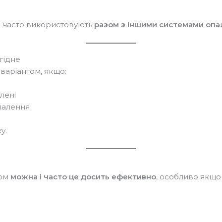
и часто використовують
разом з іншими системами оп
гідне
варіантом, якщо:
лені
палення
у.
ром
можна і часто це досить ефективно
, особливо якщо