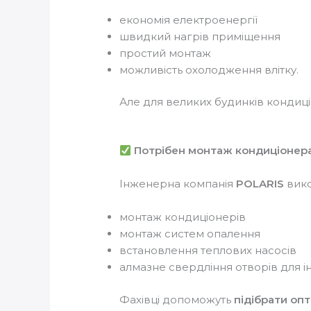
економія електроенергії
швидкий нагрів приміщення
простий монтаж
можливість охолодження влітку.
Але для великих будинків конди
Потрібен монтаж кондиціонера
Інженерна компанія
POLARIS
вико
монтаж кондиціонерів
монтаж систем опалення
встановлення теплових насосів
алмазне свердління отворів для 
Фахівці допоможуть
підібрати оп