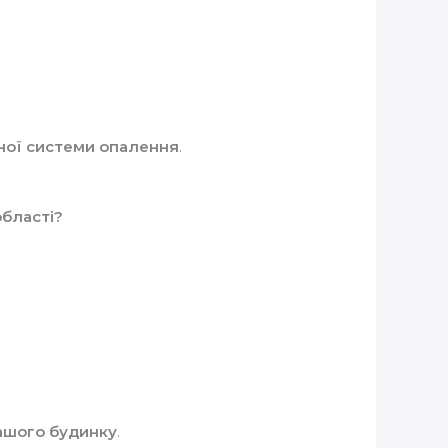
ної системи опалення
.
області?
ашого будинку
.