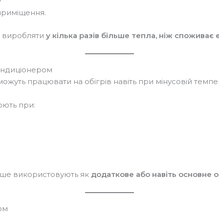
у
приміщення.
е виробляти
у кілька разів більше тепла, ніж споживає
ондиціонером
ожуть працювати на обігрів навіть при мінусовій темпе
ють при:
іше використовують як
додаткове або навіть основне 
ом