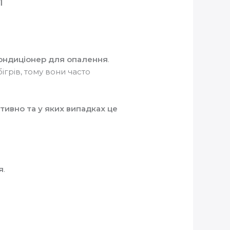
м
ондиціонер для опалення
.
ігрів, тому вони часто
ивно та у яких випадках це
я
.