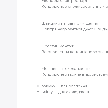
Економія електроенергії
Кондиціонер споживає значно мен
Швидкий нагрів приміщення
Повітря нагрівається дуже швидко,
Простий монтаж
Встановлення кондиціонера значн
Можливість охолодження
Кондиціонер можна використовув
взимку — для опалення
влітку — для охолодження.