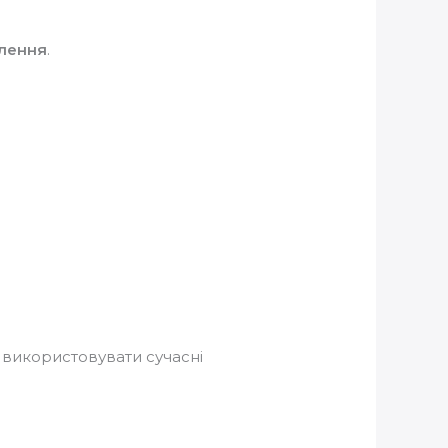
алення
.
 використовувати сучасні