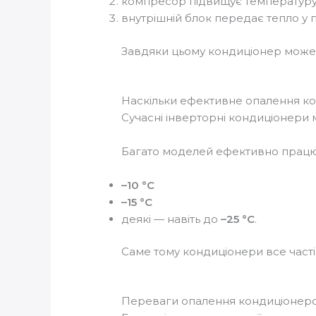
компресор підвищує температур
внутрішній блок передає тепло у 
Завдяки цьому кондиціонер мож
Наскільки ефективне опалення к
Сучасні інверторні кондиціонери м
Багато моделей ефективно працю
–10 °C
–15 °C
деякі — навіть до
–25 °C
.
Саме тому кондиціонери все част
Переваги опалення кондиціонер