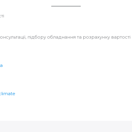
ті
нсультації, підбору обладнання та розрахунку вартості р
ua
climate