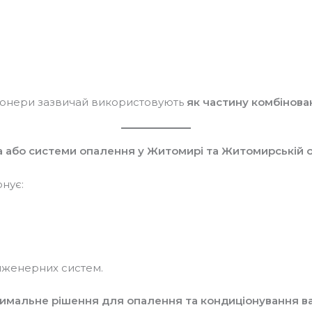
ціонери зазвичай використовують
як частину комбінова
 або системи опалення у Житомирі та Житомирській 
нує:
інженерних систем.
тимальне рішення для опалення та кондиціонування в