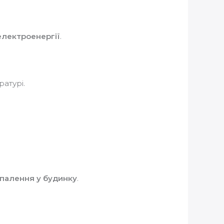
 електроенергії
.
ратурі.
опалення у будинку
.