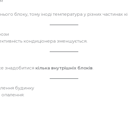
ом
нього блоку, тому іноді температура у різних частинах к
рози
ективність кондиціонера зменшується.
же знадобитися
кілька внутрішніх блоків
.
алення будинку
 опалення: