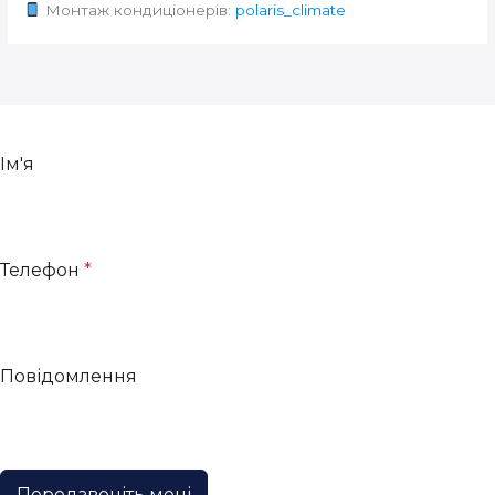
Монтаж кондиціонерів:
polaris_climate
Ім'я
Телефон
*
Повідомлення
Передзвоніть мені