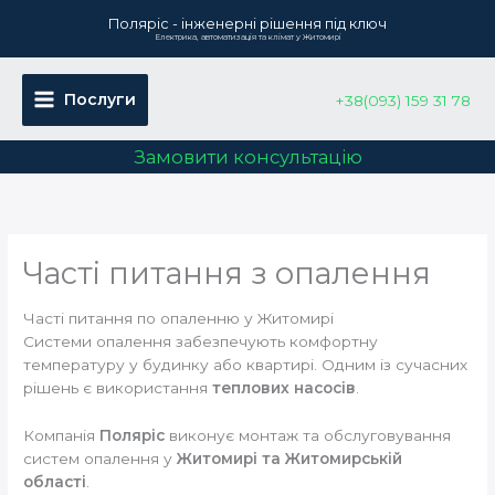
Перейти
Поляріс - інженерні рішення під ключ
до
Електрика, автоматизація та клімат у Житомирі
вмісту
Послуги
+38(093) 159 31 78
Замовити консультацію
Часті питання з опалення
Часті питання по опаленню у Житомирі
Системи опалення забезпечують комфортну
температуру у будинку або квартирі. Одним із сучасних
рішень є використання
теплових насосів
.
Компанія
Поляріс
виконує монтаж та обслуговування
систем опалення у
Житомирі та Житомирській
області
.