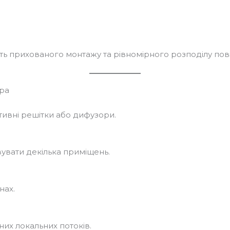
 прихованого монтажу та рівномірного розподілу пові
ра
ивні решітки або дифузори.
увати декілька приміщень.
нах.
их локальних потоків.