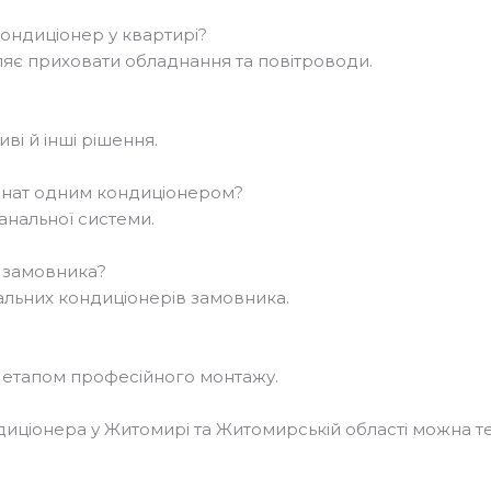
ондиціонер у квартирі?
оляє приховати обладнання та повітроводи.
иві й інші рішення.
мнат одним кондиціонером?
анальної системи.
 замовника?
альних кондиціонерів замовника.
м етапом професійного монтажу.
диціонера у Житомирі та Житомирській області можна 