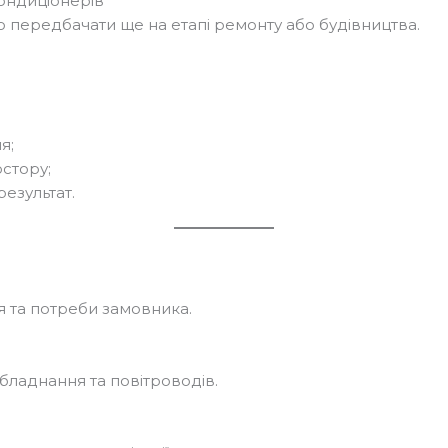
ондиціонерів
 передбачати ще на етапі ремонту або будівництва.
я;
остору;
езультат.
 та потреби замовника.
ладнання та повітроводів.