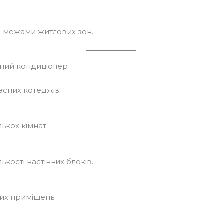
а межами житлових зон.
льний кондиціонер
асних котеджів.
ькох кімнат.
ькості настінних блоків.
их приміщень.