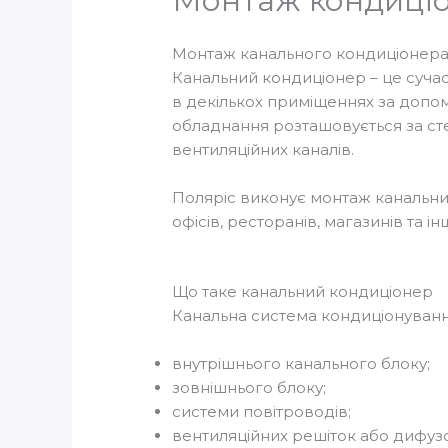
Монтаж кондиціо
Монтаж канального кондиціонера
Канальний кондиціонер – це суча
в декількох приміщеннях за допом
обладнання розташовується за сте
вентиляційних каналів.
Поляріс виконує монтаж канальних
офісів, ресторанів, магазинів та і
Що таке канальний кондиціонер
Канальна система кондиціонування
внутрішнього канального блоку;
зовнішнього блоку;
системи повітроводів;
вентиляційних решіток або дифузо