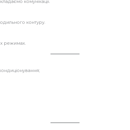
ладаємо комунікації.
лодильного контуру.
іх режимах.
кондиціонування;