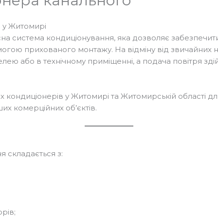
нера канального
 у Житомирі
сна система кондиціонування, яка дозволяє забезпечит
огою прихованого монтажу. На відміну від звичайних н
лею або в технічному приміщенні, а подача повітря зд
 кондиціонерів у Житомирі та Житомирській області дл
нших комерційних об’єктів.
 складається з:
рів;