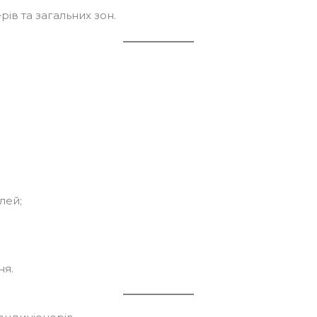
ів та загальних зон.
лей;
ня.