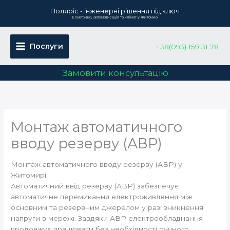
Перейти
Поляріс - інженерні рішення під ключ
до
Електрика, автоматизація та клімат у Житомирі
вмісту
Послуги
+38(093) 159 31 78
Замовити консультацію
Монтаж автоматичного
вводу резерву (АВР)
Монтаж автоматичного вводу резерву (АВР) у
Житомирі
Автоматичний ввід резерву (АВР) забезпечує
автоматичне перемикання електроживлення між
основним та резервним джерелом у разі зникнення
напруги в мережі. Завдяки АВР електрообладнання
продовжує працювати без необхідності ручного