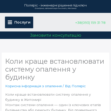
Перейти
Поляріс - інженерні рішення під ключ
до
Електрика, автоматизація та клімат у Житомирі
вмісту
Послуги
+38(093) 159 31 78
Замовити консультацію
Коли краще встановлювати
систему опалення у
будинку
Корисна інформація з опалення
/ Від
Поляріс
Коли краще встановлювати систему опалення у
будинку в Житомирі
Монтаж системи опалення — один із ключових етапів
будівництва або ремонту будинку. Від правильного