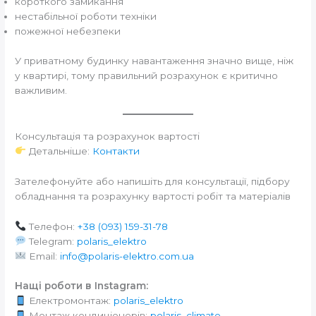
короткого замикання
нестабільної роботи техніки
пожежної небезпеки
У приватному будинку навантаження значно вище, ніж
у квартирі, тому правильний розрахунок є критично
важливим.
Консультація та розрахунок вартості
Детальніше:
Контакти
Зателефонуйте або напишіть для консультації, підбору
обладнання та розрахунку вартості робіт та матеріалів
Телефон:
+38 (093) 159-31-78
Telegram:
polaris_elektro
Email:
info@polaris-elektro.com.ua
Нащі роботи в Instagram:
Електромонтаж:
polaris_elektro
Монтаж кондиціонерів:
polaris_climate