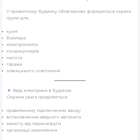
У приватному будинку обов’язково формуються окремі
групи для:
кухні
бойлера
електроплити
кондиціонерів
насоса
гаража
зовнішнього освітлення
Ввід електрики в будинок
Окрема увага приділяється:
правильному підключенню вводу
встановленню ввідного автомата
захисту від перенапруги
організації заземлення