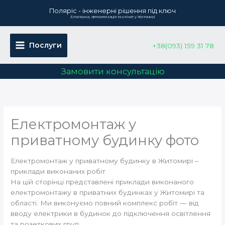
Перейти
Поляріс - інженерні рішення під ключ
до
Електрика, автоматизація та клімат у Житомирі
вмісту
Послуги
+38(093) 159 31 78
Замовити консультацію
Електромонтаж у
приватному будинку фото
Електромонтаж у приватному будинку в Житомирі –
приклади виконаних робіт
На цій сторінці представлені приклади виконаного
електромонтажу в приватних будинках у Житомирі та
області. Ми виконуємо повний комплекс робіт — від
вводу електрики в будинок до підключення освітлення
та розеткових груп.