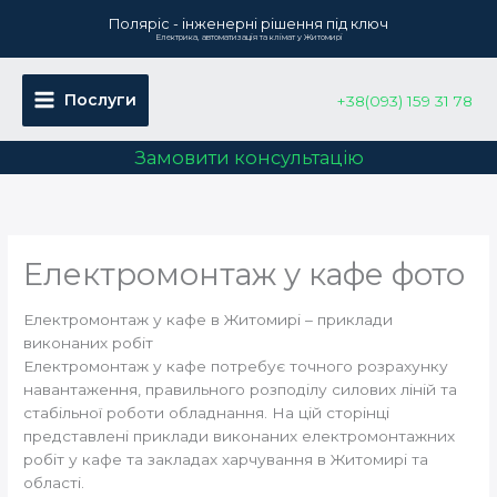
Перейти
Поляріс - інженерні рішення під ключ
до
Електрика, автоматизація та клімат у Житомирі
вмісту
Послуги
+38(093) 159 31 78
Замовити консультацію
Електромонтаж у кафе фото
Електромонтаж у кафе в Житомирі – приклади
виконаних робіт
Електромонтаж у кафе потребує точного розрахунку
навантаження, правильного розподілу силових ліній та
стабільної роботи обладнання. На цій сторінці
представлені приклади виконаних електромонтажних
робіт у кафе та закладах харчування в Житомирі та
області.