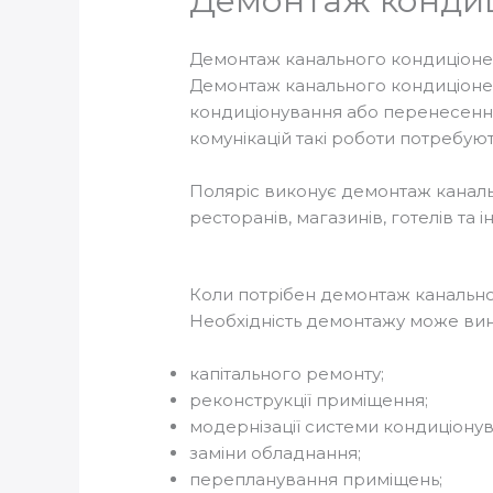
Демонтаж кондиц
Демонтаж канального кондиціоне
Демонтаж канального кондиціонера
кондиціонування або перенесення 
комунікацій такі роботи потребую
Поляріс виконує демонтаж канальн
ресторанів, магазинів, готелів та 
Коли потрібен демонтаж канальн
Необхідність демонтажу може вин
капітального ремонту;
реконструкції приміщення;
модернізації системи кондиціонув
заміни обладнання;
перепланування приміщень;