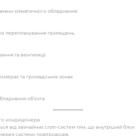
заміни кліматичного обладнання.
та перепланування приміщень.
ання та вентиляції.
номерах та громадських зонах.
бладнання об’єкта.
го кондиціонера
ься від звичайних спліт-систем тим, що внутрішній блок
через систему повітроводів.