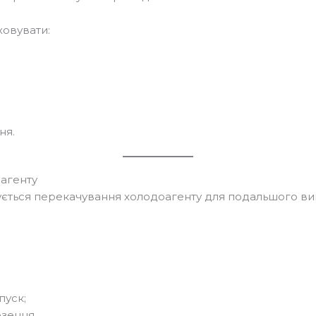
ховувати:
ня.
агенту
нується перекачування холодоагенту для подальшого в
пуск;
зення.