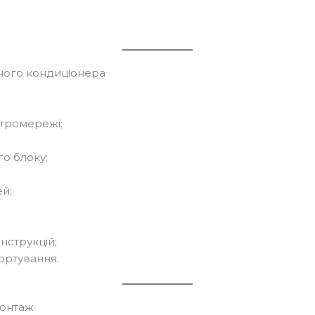
ного кондиціонера
ктромережі;
о блоку;
й;
нструкцій;
ортування.
монтаж