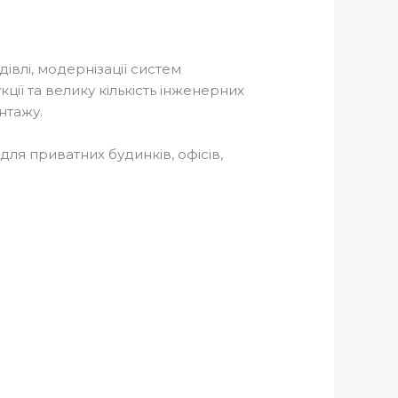
влі, модернізації систем
ії та велику кількість інженерних
нтажу.
ля приватних будинків, офісів,