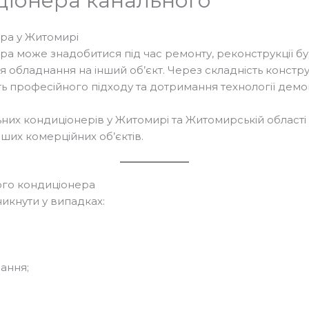
іонера канального
ра у Житомирі
 може знадобитися під час ремонту, реконструкції буді
обладнання на інший об’єкт. Через складність конструкц
ть професійного підходу та дотримання технології демо
их кондиціонерів у Житомирі та Житомирській області д
інших комерційних об’єктів.
ого кондиціонера
икнути у випадках:
ання;