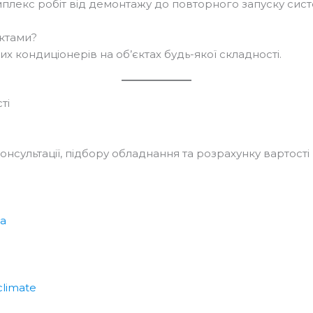
плекс робіт від демонтажу до повторного запуску сист
ктами?
х кондиціонерів на об’єктах будь-якої складності.
ті
нсультації, підбору обладнання та розрахунку вартості р
ua
climate