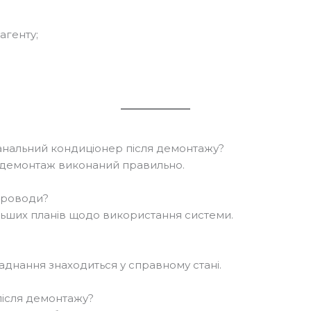
агенту;
анальний кондиціонер після демонтажу?
 демонтаж виконаний правильно.
троводи?
льших планів щодо використання системи.
ладнання знаходиться у справному стані.
після демонтажу?