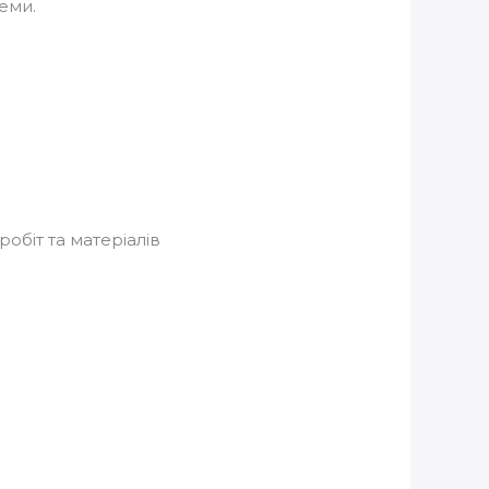
еми.
обіт та матеріалів