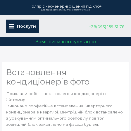
Перейти
Поляріс - інженерні рішення під ключ
до
Електрика, автоматизація та клімат у Житомирі
вмісту
Послуги
+38(093) 159 31 78
Замовити консультацію
Встановлення
кондиціонерів фото
Приклади робіт – встановлення кондиціонерів в
Житомирі
Виконано професійне встановлення інверторного
кондиціонера в квартирі. Внутрішній блок встановлено
з урахуванням оптимального розподілу повітря,
зовнішній блок закріплено на фасаді будівлі.