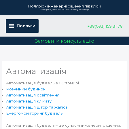
Перейти
Поляріс - інженерні рішення під ключ
до
Електрика, автоматизація та клімат у Житомирі
вмісту
Послуги
+38(093) 159 31 78
Замовити консультацію
Автоматизація
Автоматизація будівель в Житомирі
Розумний будинок
Автоматизація освітлення
Автоматизація клімату
Автоматизація штор та жалюзі
Енергомоніторинг будівель
Автоматизація будівель – це сучасні інженерні рішення,