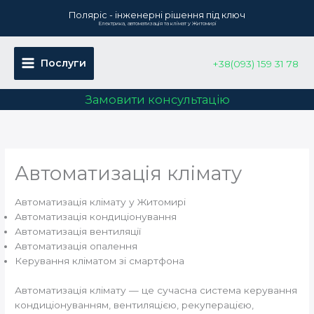
Перейти
Поляріс - інженерні рішення під ключ
до
Електрика, автоматизація та клімат у Житомирі
вмісту
Послуги
+38(093) 159 31 78
Замовити консультацію
Автоматизація клімату
Автоматизація клімату у Житомирі
Автоматизація кондиціонування
Автоматизація вентиляції
Автоматизація опалення
Керування кліматом зі смартфона
Автоматизація клімату — це сучасна система керування
кондиціонуванням, вентиляцією, рекуперацією,