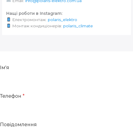
Email:
info@polaris-elektro.com.ua
Нащі роботи в Instagram:
Електромонтаж:
polaris_elektro
Монтаж кондиціонерів:
polaris_climate
Ім'я
Телефон
*
Повідомлення